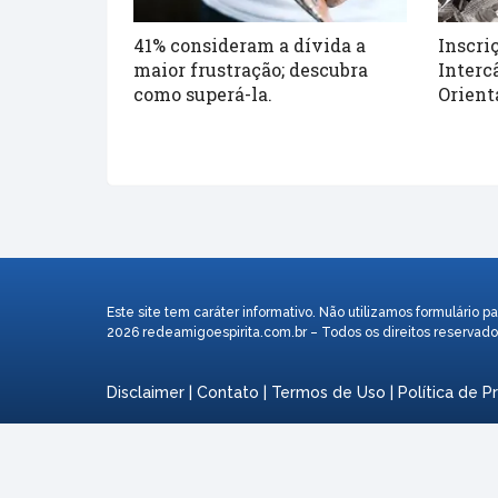
41% consideram a dívida a
Inscri
maior frustração; descubra
Interc
como superá-la.
Orient
Este site tem caráter informativo. Não utilizamos formulári
2026 redeamigoespirita.com.br – Todos os direitos reservado
Disclaimer
|
Contato
|
Termos de Uso
|
Política de P