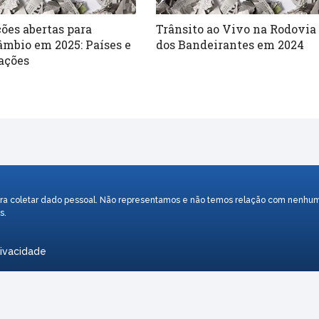
ções abertas para
Trânsito ao Vivo na Rodovia
âmbio em 2025: Países e
dos Bandeirantes em 2024
ações
o para coletar dado pessoal. Não representamos e não temos relação com nenh
s.
rivacidade