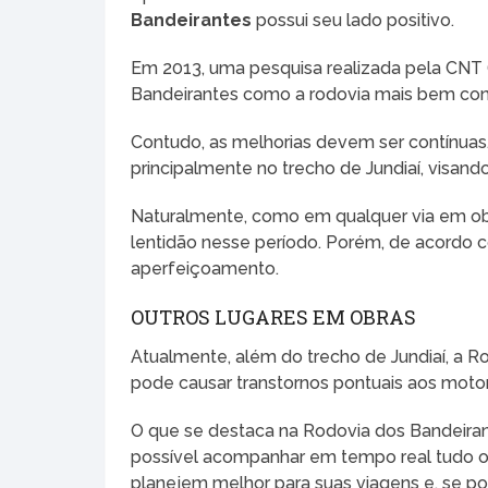
Bandeirantes
possui seu lado positivo.
Em 2013, uma pesquisa realizada pela CNT 
Bandeirantes como a rodovia mais bem con
Contudo, as melhorias devem ser contínuas. 
principalmente no trecho de Jundiaí, visando
Naturalmente, como em qualquer via em ob
lentidão nesse período. Porém, de acordo c
aperfeiçoamento.
OUTROS LUGARES EM OBRAS
Atualmente, além do trecho de Jundiaí, a R
pode causar transtornos pontuais aos motor
O que se destaca na Rodovia dos Bandeirante
possível acompanhar em tempo real tudo o 
planejem melhor para suas viagens e, se p