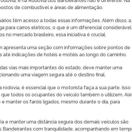
odovia, e na Rodovia dos Bandeirantes não é diferente. Na
postos de combustível e áreas de alimentação.
uários têm acesso a todas essas informações. Além disso, a
 para carros elétricos, o que é um diferencial considerável
o mercado brasileiro, essa iniciativa é crucial.
ém apresenta uma seção com informações sobre pontos de
s e até indicações de hotéis e motéis ao longo do caminho.
 das vias mais importantes do estado, deve manter uma
cionando uma viagem segura até o destino final.
rodovia, é essencial que o motorista faça a sua parte. Isso
tir que todos os ocupantes do veículo também o utilizem. Al
 e manter os faróis ligados, mesmo durante o dia, para
via e manter uma distância segura dos demais veículos são
 dos Bandeirantes com tranquilidade, acompanhando em tem