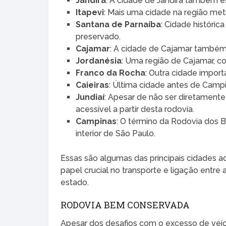
Jandira
: A cidade de Jandira também e
Itapevi
: Mais uma cidade na região met
Santana de Parnaíba
: Cidade históric
preservado.
Cajamar
: A cidade de Cajamar também 
Jordanésia
: Uma região de Cajamar, c
Franco da Rocha
: Outra cidade import
Caieiras
: Última cidade antes de Camp
Jundiaí
: Apesar de não ser diretamente
acessível a partir desta rodovia.
Campinas
: O término da Rodovia dos
interior de São Paulo.
Essas são algumas das principais cidades
papel crucial no transporte e ligação entre a
estado.
RODOVIA BEM CONSERVADA
Apesar dos desafios com o excesso de veíc