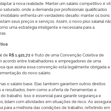
tar à nova realidade. Manter um salário competitivo é vit
 saturado, onde a demanda por profissionais qualificados
r imobiliário enfrenta um verdadeiro desafio: manter os bons
am seus preços e serviços. Assim, o novo piso salarial nã
mo uma estratégia inteligente e necessária para a
ras.
tiva
al de
R$ 1.921,72
é fruto de uma Convenção Coletiva de
m acordo entre trabalhadores e empregadores de uma
resa que assina essa convenção está legalmente obrigada a
plementação do novo salário.
s o salário base. Elas também garantem outros direitos
s e resultados, bem como a oferta de ferramentas e
 trabalho. Isso é essencial para garantir segurança e
es, lidam com atividades em situações de risco. Ao assegura
bui para a melhoria das condições de trabalho, refletindo em