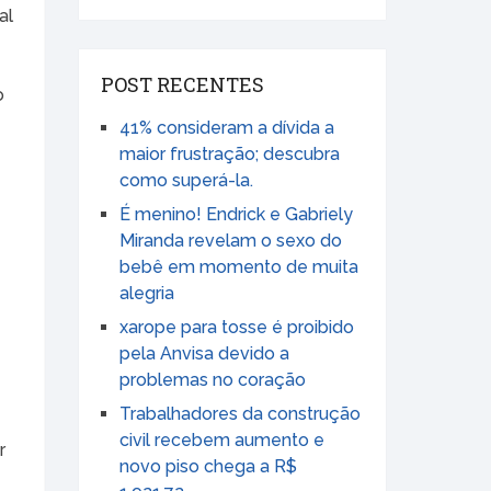
al
POST RECENTES
o
41% consideram a dívida a
maior frustração; descubra
como superá-la.
É menino! Endrick e Gabriely
Miranda revelam o sexo do
bebê em momento de muita
alegria
xarope para tosse é proibido
pela Anvisa devido a
problemas no coração
Trabalhadores da construção
civil recebem aumento e
r
novo piso chega a R$