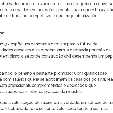
trabalhador procure o sindicato da sua categoria ou convers
mento é uma das melhores ferramentas para quem busca nã
te de trabalho competitivo e que exige atualização
lho
21,72
expõe um panorama otimista para o futuro da
as cidades crescem e se modernizam, a demanda por mão de
 Além disso, o setor de construção civil desempenha um pap
campo, o cenário é bastante promissor. Com qualificação
ira com salários que já se aproximam da casa dos dois mil reai
para profissionais comprometidos e dedicados, que
lizados nas melhores práticas da indústria.
ue a valorização do salário é, na verdade, um reflexo de u
Um trabalhador que se sente valorizado tende a ser mais