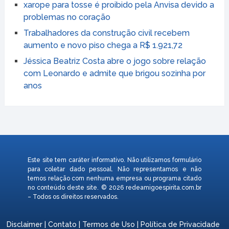
xarope para tosse é proibido pela Anvisa devido a
problemas no coração
Trabalhadores da construção civil recebem
aumento e novo piso chega a R$ 1.921,72
Jéssica Beatriz Costa abre o jogo sobre relação
com Leonardo e admite que brigou sozinha por
anos
Este site tem caráter informativo. Não utilizamos formulário
para coletar dado pessoal. Não representamos e não
temos relação com nenhuma empresa ou programa citado
no conteúdo deste site. © 2026 redeamigoespirita.com.br
– Todos os direitos reservados.
Disclaimer
|
Contato
|
Termos de Uso
|
Política de Privacidade