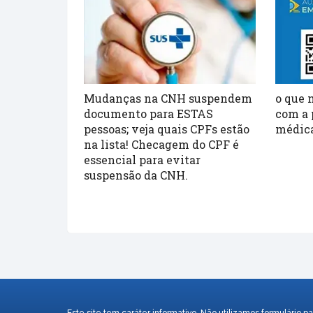
Mudanças na CNH suspendem
o que 
documento para ESTAS
com a 
pessoas; veja quais CPFs estão
médic
na lista! Checagem do CPF é
essencial para evitar
suspensão da CNH.
Este site tem caráter informativo. Não utilizamos formulári