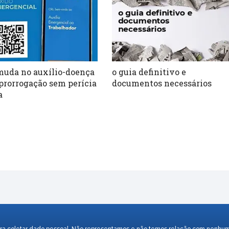
muda no auxílio-doença
o guia definitivo e
prorrogação sem perícia
documentos necessários
a
o para coletar dado pessoal. Não representamos e não temos relação com nenh