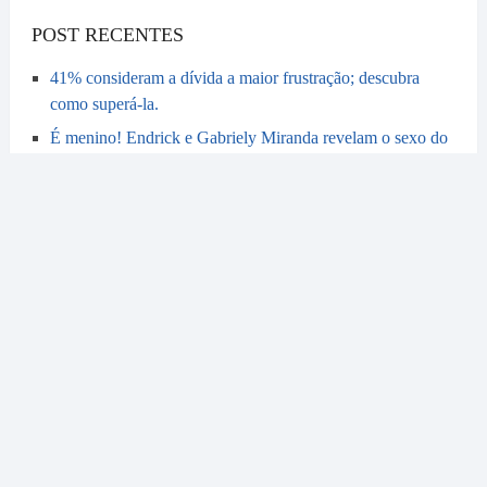
POST RECENTES
41% consideram a dívida a maior frustração; descubra
como superá-la.
É menino! Endrick e Gabriely Miranda revelam o sexo do
bebê em momento de muita alegria
xarope para tosse é proibido pela Anvisa devido a
problemas no coração
Trabalhadores da construção civil recebem aumento e novo
piso chega a R$ 1.921,72
Jéssica Beatriz Costa abre o jogo sobre relação com
Leonardo e admite que brigou sozinha por anos