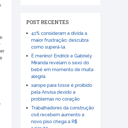
é
POST RECENTES
41% consideram a dívida a
e.
maior frustração; descubra
e
como superá-la.
er
É menino! Endrick e Gabriely
ue
Miranda revelam o sexo do
bebê em momento de muita
alegria
xarope para tosse é proibido
pela Anvisa devido a
problemas no coração
o
Trabalhadores da construção
civil recebem aumento e
novo piso chega a R$