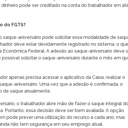
 o dinheiro pode ser creditado na conta do trabalhador em at
io do FGTS?
 saque-aniversário pode solicitar essa modalidade de saqu
balhador deve estar devidamente registrado no sistema, o qu
ixa Econômica Federal. A adesão ao saque-aniversário deve s
possível solicitar o saque-aniversário durante o mês em q
or apenas precisa acessar o aplicativo da Caixa, realizar o
o saque-aniversário. Uma vez que a adesão é confirmada, o
ão de saque anualmente.
versário, o trabalhador abre mão de fazer o saque integral d
. Portanto, essa decisão deve ser bem avaliada. A opção
uem pode prever uma utilização do recurso a cada ano, mas
ainda não tem segurança em seu emprego atual.