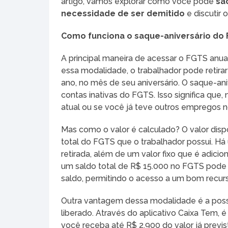
artigo, vamos explorar como você pode
sa
necessidade de ser demitido
e discutir 
Como funciona o saque-aniversário do
A principal maneira de acessar o FGTS anua
essa modalidade, o trabalhador pode retir
ano, no mês de seu aniversário. O saque-ani
contas inativas do FGTS. Isso significa qu
atual ou se você já teve outros empregos 
Mas como o valor é calculado? O valor disp
total do FGTS que o trabalhador possui. H
retirada, além de um valor fixo que é adic
um saldo total de R$ 15.000 no FGTS pode te
saldo, permitindo o acesso a um bom recurs
Outra vantagem dessa modalidade é a possib
liberado. Através do aplicativo Caixa Tem, é
você receba até R$ 2.900 do valor já previs