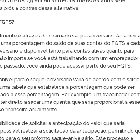
car até R$ 2,9 mil do seu FGTS todos os anos sem
os prós e contras dessa alternativa.
 FGTS?
lmente é através do chamado saque-aniversário. Ao aderir 
ar uma porcentagem do saldo de suas contas do FGTS a cad
versário é disponível tanto para contas ativas quanto para
e, não importa se você está trabalhando com um empregador
no passado, você ainda pode acessar parte do seu FGTS.
onível para o saque-aniversário varia de acordo com o saldo
á uma tabela que estabelece a porcentagem que pode ser
ionado a essa porcentagem. Por exemplo, um trabalhador co
r direito a sacar uma quantia que seria proporcional a ess
o financeiro anualmente.
ilidade de solicitar a antecipação do valor que seria
 possível realizar a solicitação da antecipação, permitindo q
to para o seu próximo saque-aniversário. Este processo é