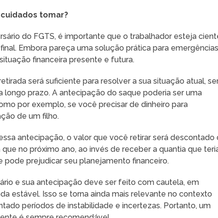
s cuidados tomar?
rsário do FGTS, é importante que o trabalhador esteja cient
 final. Embora pareça uma solução prática para emergência
situação financeira presente e futura.
retirada será suficiente para resolver a sua situação atual, s
 longo prazo. A antecipação do saque poderia ser uma
como por exemplo, se você precisar de dinheiro para
ção de um filho.
essa antecipação, o valor que você retirar será descontado
a que no próximo ano, ao invés de receber a quantia que teri
e pode prejudicar seu planejamento financeiro.
ário e sua antecipação deve ser feito com cautela, em
a estável. Isso se torna ainda mais relevante no contexto
ntado períodos de instabilidade e incertezas. Portanto, um
ciente é sempre recomendável.