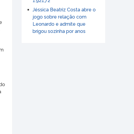
1.921,72
Jéssica Beatriz Costa abre o
jogo sobre relação com
e
Leonardo e admite que
s
brigou sozinha por anos
em
 do
a