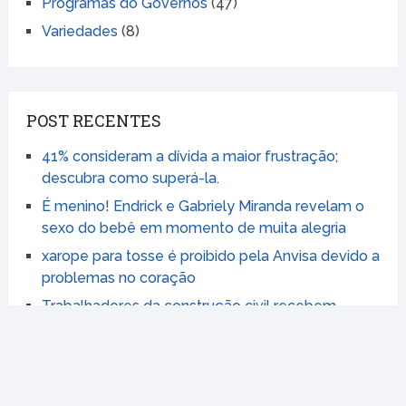
Programas do Governos
(47)
Variedades
(8)
POST RECENTES
41% consideram a dívida a maior frustração;
descubra como superá-la.
É menino! Endrick e Gabriely Miranda revelam o
sexo do bebê em momento de muita alegria
xarope para tosse é proibido pela Anvisa devido a
problemas no coração
Trabalhadores da construção civil recebem
aumento e novo piso chega a R$ 1.921,72
Jéssica Beatriz Costa abre o jogo sobre relação
com Leonardo e admite que brigou sozinha por
anos